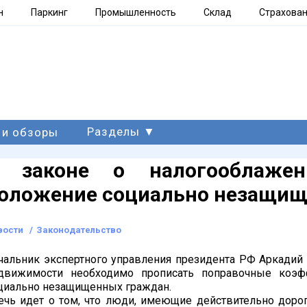
н
Паркинг
Промышленность
Склад
Страхова
Разделы ▼
 и обзоры
 законе о налогооблажен
оложение социально незащи
вости
/
Законодательство
чальник экспертного управления президента РФ Аркадий 
движимости необходимо прописать поправочные коэф
циально незащищенных граждан.
ечь идет о том, что люди, имеющие действительно дорог