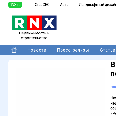
RNX.ru
GrabGEO
Авто
Ландшафтный дизай
Недвижимость и
строительство
Новости
Пресс-релизы
Статьи
В
п
Но
На
не
со
«Р