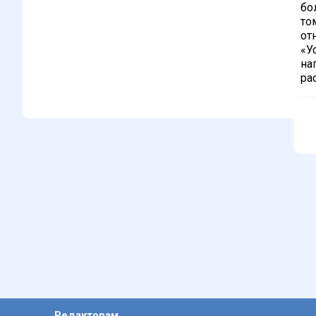
бо
то
от
«У
на
ра
Редакторам