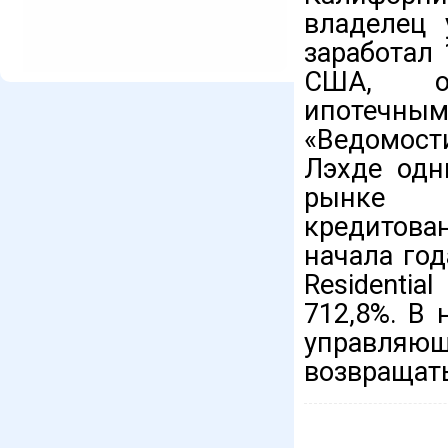
владелец 
заработал
США, об
ипотечн
«Ведомост
Лэхде одн
рынке в
кредитова
начала год
Residentia
712,8%. В
управляю
возвращать