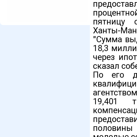
предоста
процентн
пятницу с
Ханты-Манс
"Сумма вы
18,3 милли
через ипот
сказал соб
По его д
квалифи
агентство
19,401 
компенса
предостав
половины
молодые с