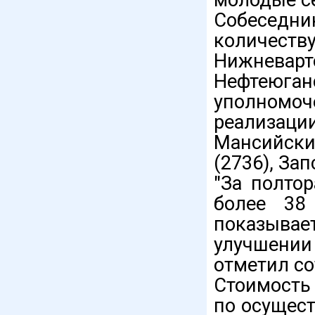
Собеседни
количеств
Нижневарт
Нефтеюган
уполномо
реализа
Мансийски
(2736), За
"За полто
более 38
показывае
улучшении
отметил со
Стоимость
по осущес