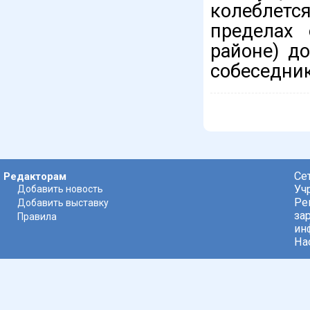
колеблет
пределах 
районе) до
собеседник
Се
Редакторам
Уч
Добавить новость
Ре
Добавить выставку
за
Правила
ин
На