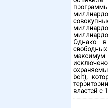
программы
миллиар
совокупн
миллиард
миллиардо
Однако в
свободных
максимум
исключено
охраняемы
belt), ко
территори
властей с 1