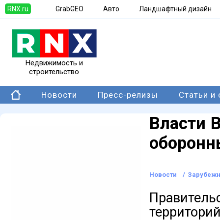
RNX.ru
GrabGEO
Авто
Ландшафтный дизайн
Недвижимость и
строительство
Новости
Пресс-релизы
Статьи и
Власти 
оборонн
Новости
/
Зарубежн
Правител
территори