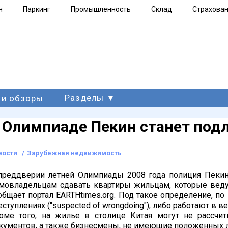
н
Паркинг
Промышленность
Склад
Страхова
Разделы ▼
 и обзоры
 Олимпиаде Пекин станет под
вости
/
Зарубежная недвижимость
преддверии летней Олимпиады 2008 года полиция Пекин
мовладельцам сдавать квартиры жильцам, которые ведут "б
общает портал EARTHtimes.org. Под такое определение, по
еступлениях ("suspected of wrongdoing"), либо работают в ве
оме того, на жилье в столице Китая могут не рассчи
кументов, а также бизнесмены, не имеющие положенных 