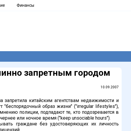
ние
Финансы
линно запретным городом
10.09.2007
а запретила китайским агентствам недвижимости и
еспорядочный образ жизни" ("irregular lifestyles"),
 мнению полиции, подпадают те, кто подозревается в
чернее или ночное время ("keep unsociable hours").
тывать граждане без удостоверяющих их личность
лицензий.