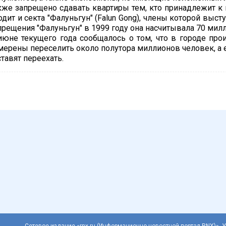
кже запрещено сдавать квартиры тем, кто принадлежит к
одит и секта "Фалуньгун" (Falun Gong), члены которой выс
прещения "Фалуньгун" в 1999 году она насчитывала 70 мил
июне текущего года сообщалось о том, что в городе про
мерены переселить около полутора миллионов человек, а е
ставят переехать.