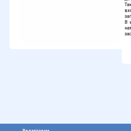
Та
вх
за
В 
на
за
Редакторам