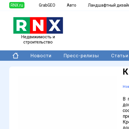
RNX.ru
GrabGEO
Авто
Ландшафтный дизай
Недвижимость и
строительство
Новости
Пресс-релизы
Статьи
К
Но
В 
до
со
пр
Кр
до