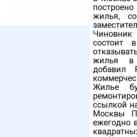
построен
жилья, с
заместите
Чиновник 
состоит 
отказыват
жилья в 
добавил 
коммерческ
Жилье бу
ремонтиро
ссылкой на
Москвы П
ежегодно 
квадратн