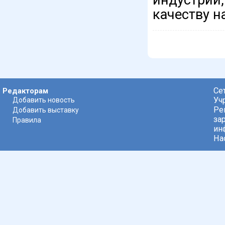
качеству н
Се
Редакторам
Уч
Добавить новость
Ре
Добавить выставку
за
Правила
ин
На