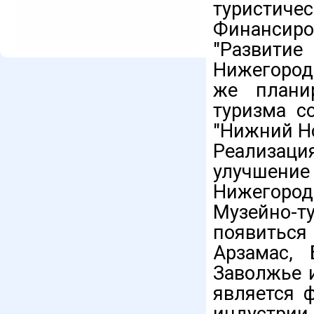
туристи
Финансиро
"Развитие
Нижегородс
же плани
туризма с
"Нижний Н
Реализа
улучшен
Нижегород
Музейно-
появитьс
Арзамас, 
Заволжье 
является 
индустрии