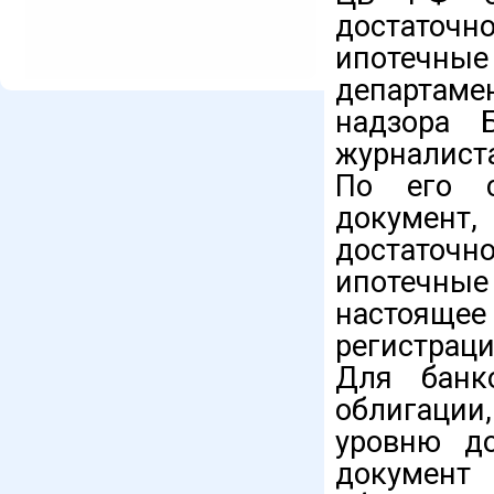
достаточн
ипотечны
департам
надзора 
журналиста
По его с
докумен
достаточн
ипотечные
настояще
регистраци
Для банк
облигации
уровню до
докумен