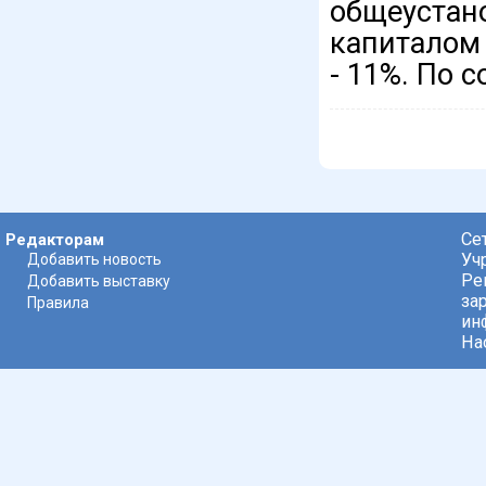
общеуста
капиталом 
- 11%. По 
Се
Редакторам
Уч
Добавить новость
Ре
Добавить выставку
за
Правила
ин
На