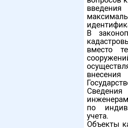
введения 
максимал
идентифик
В законоп
кадастров
вместо те
сооружен
осуществл
внесен
Государс
Сведения
инженерам
по индив
учета.
Объекты ка