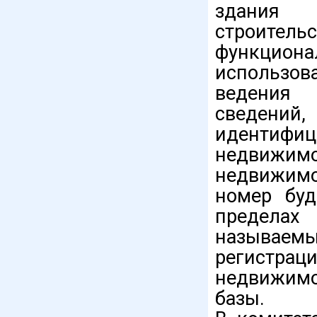
здания 
строитель
функциона
использов
ведения 
сведений
идентифи
недвижим
недвижимо
номер бу
пределах
называе
регистра
недвижим
базы.