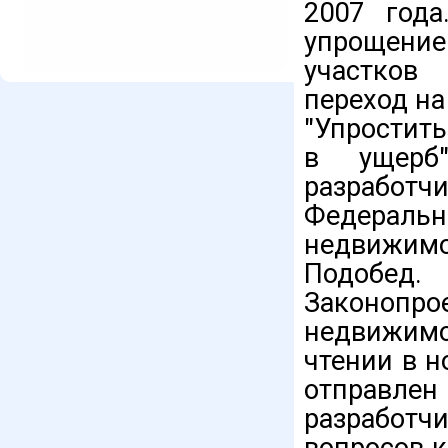
2007 года
упрощени
участков
переход на
"Упростить
в ущерб"
разработ
Федераль
недвижим
Подобед.
Законопр
недвижимо
чтении в н
отправлен
разработч
вопросов к