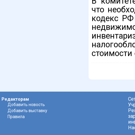
В комитет
что необх
кодекс РФ
недвижимо
инвентар
налогообл
стоимости 
Се
Редакторам
Уч
Добавить новость
Ре
Добавить выставку
за
Правила
ин
На