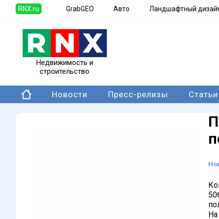
RNX.ru
GrabGEO
Авто
Ландшафтный дизай
Недвижимость и
строительство
Новости
Пресс-релизы
Статьи
П
п
Но
Ко
50
по
На