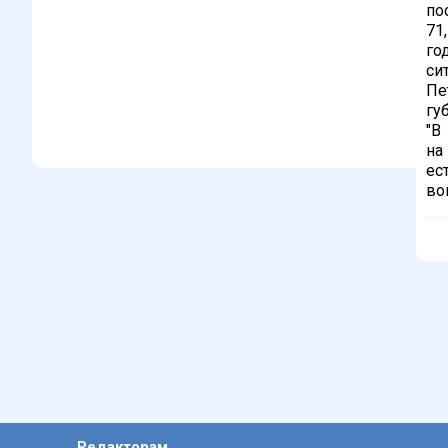
по
71
го
си
Пе
гу
"В
на
ес
во
Редакторам