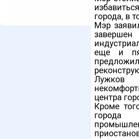
избавить
города, в 
Мэр заяви
завершен
индустриа
еще и пя
предложи
реконструк
Лужков 
некомфорт
центра гор
Кроме тог
города
промышл
приостанов