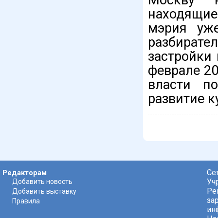
находящие
мэрия уже
разбирате
застройки
феврале 20
власти п
развитие к
Се
Редакторам
Уч
Добавить новость
Ре
Добавить выставку
за
Правила
ин