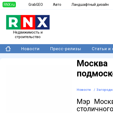
RNX.ru
GrabGEO
Авто
Ландшафтный дизайн
Недвижимость и
строительство
Новости
Пресс-релизы
Статьи и
Моск
подмоск
Новости
/
Загородн
Мэр Моск
столичног