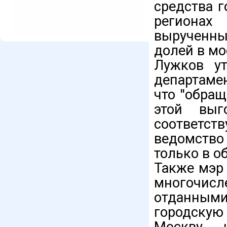
средства 
регионах
вырученны
долей в мо
Лужков ут
департаме
что "обращ
этой выг
соответст
ведомство 
только в об
Также мэр
многочис
отданными
городскую 
Москву н