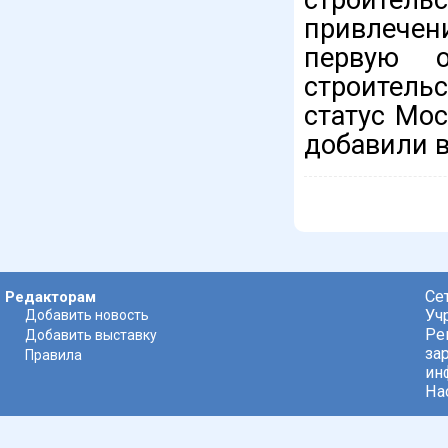
привлечен
первую о
строитель
статус Мос
добавили 
Се
Редакторам
Уч
Добавить новость
Ре
Добавить выставку
за
Правила
ин
На