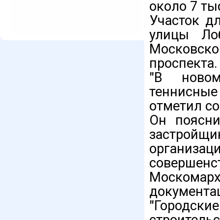
около 7 тыс
Участок д
улицы Лоб
Московск
проспекта.
"В новом
теннисные 
отметил со
Он поясни
застройщ
органи
совершен
Москомар
документа
"Городс
строител